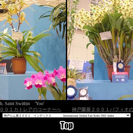
h. Saint Swithin 'Yoo'
００１カトレアのコーナーへ
神戸蘭展２００１パフィオ