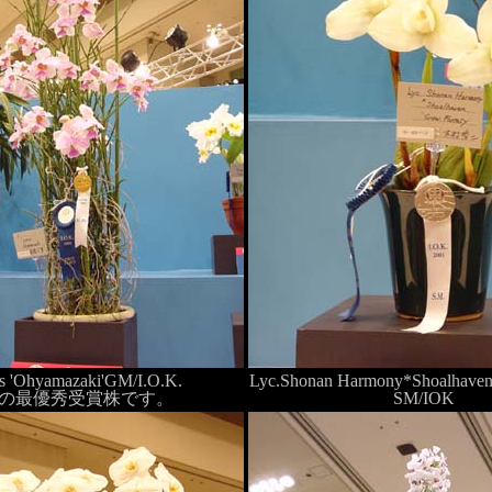
es 'Ohyamazaki'GM/I.O.K.
Lyc.Shonan Harmony*Shoalhaven
の最優秀受賞株です。
SM/IOK