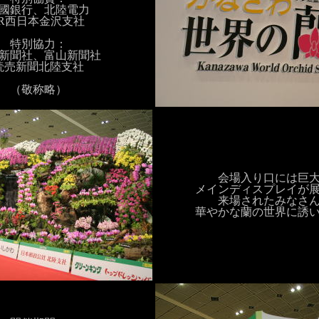
國銀行、北陸電力
JR西日本金沢支社
特別協力：
新聞社、富山新聞社
読売新聞北陸支社
（敬称略）
会場入り口には巨
メインディスプレイが
来場されたみなさ
華やかな蘭の世界に誘