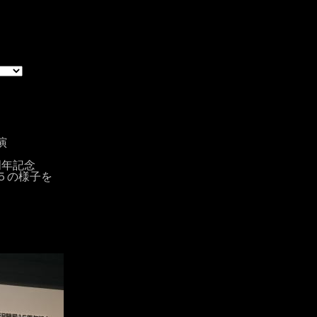
演
周年記念
５の様子を