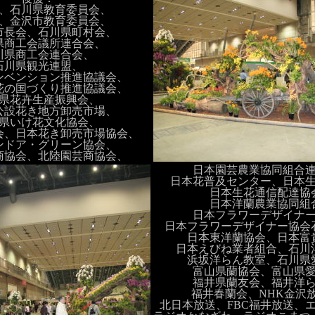
、石川県教育委員会、
、金沢市教育委員会、
市長会、石川県町村会、
県商工会議所連合会、
川県商工会連合会、
石川県観光連盟、
ンベンション推進協議会、
花の国づくり推進協議会、
県花卉生産振興会、
公設花き地方卸売市場、
県いけ花文化協会、
会、日本花き卸売市場協会、
ンドア・グリーン協会、
商協会、北陸園芸商協会、
日本園芸農業協同組合
日本花普及センター、日本
日本生花通信配達協
日本洋蘭農業協同組
日本フラワーデザイナ
日本フラワーデザイナー協会
日本東洋蘭協会、日本富
日本えびね業者組合、石川
浜坂洋らん教室、石川県
富山県蘭協会、富山県
福井県蘭友会、福井洋
福井春蘭会、NHK金沢
北日本放送、FBC福井放送、