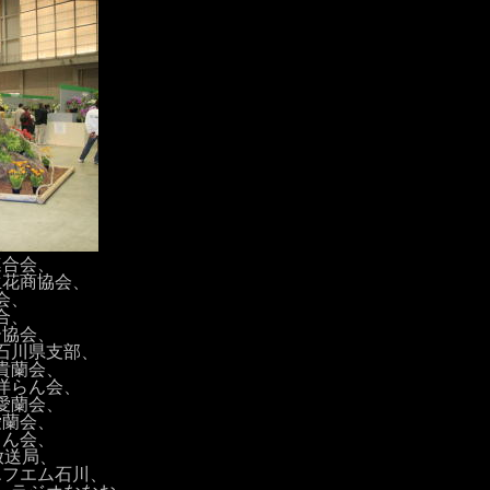
連合会、
生花商協会、
会、
合、
ー協会、
石川県支部、
貴蘭会、
洋らん会、
愛蘭会、
愛蘭会、
らん会、
放送局、
エフエム石川、