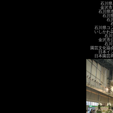
石川県
金沢市
石川県
石川
石
石川県コ
いしかわ
石川
金沢市
石川
園芸文化協
日本イ
日本園芸