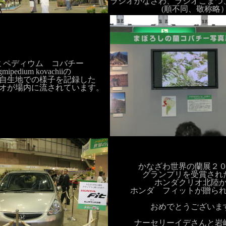
ラジオかなざわ、ラジオこまつ
(順不同、敬称略
ミペディウム コバチー
gmipedium kovachiiの
自生地での様子を記録した
オが場内に流されています。
かなざわ世界の蘭展２
グランプリを受賞され
ホンダクリオ北陸
ホンダ フィットが贈ら
おめでとうございま
ナーセリーイデさんと岩