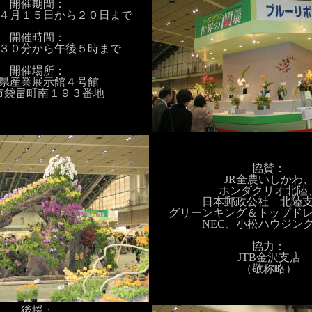
開催期間：
４月１５日から２０日まで
開催時間：
３０分から午後５時まで
開催場所：
県産業展示館４号館
市袋畠町南１９３番地
協賛：
JR全農いしかわ
ホンダクリオ北陸
日本郵政公社 北陸
グリーンキング＆トップド
NEC、小松ハウジン
協力：
JTB金沢支店
（敬称略）
後援：