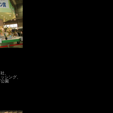
、
、
支社、
レッシング、
グ公園