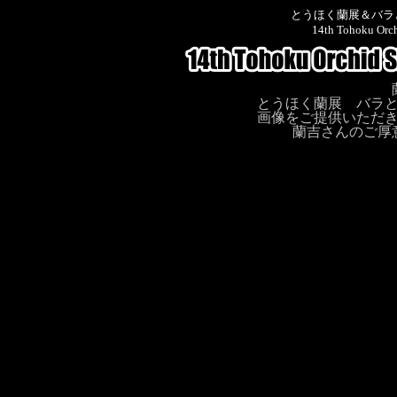
とうほく蘭展＆バラ
14th Tohoku Orch
とうほく蘭展 バラ
画像をご提供いただ
蘭吉さんのご厚