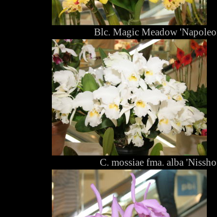
Blc. Magic Meadow 'Napoleo
C. mossiae fma. alba 'Nissho