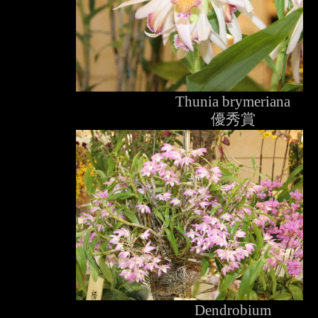
Thunia brymeriana
優秀賞
Dendrobium