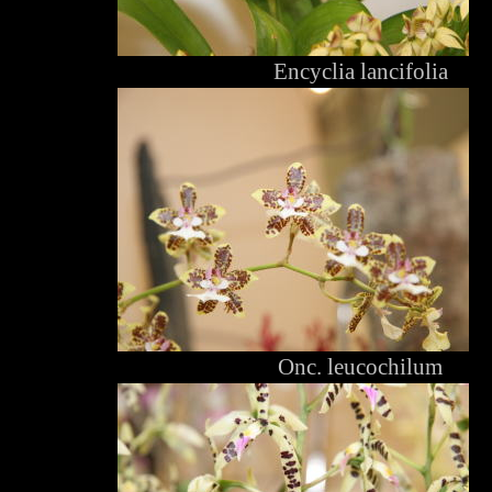
Encyclia lancifolia
Onc. leucochilum