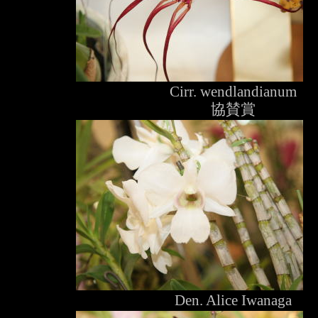
Cirr. wendlandianum
協賛賞
Den. Alice Iwanaga