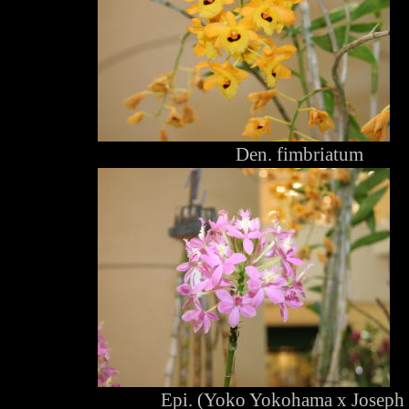
Den. fimbriatum
Epi. (Yoko Yokohama x Joseph 