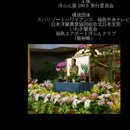
主催
洋らん展 200３ 実行委員会
構成団体
スパリゾートハワイアンズ 福島中央テレビ
日本洋蘭農業協同組合北日本支部
いわき蘭友会
福島エアポート洋らんクラブ
（敬称略）