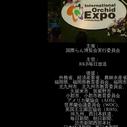
主催：
国際らん博覧会実行委員会
主管：
RKB毎日放送
後援：
外務省、経済産業省、農林水産省
福岡県、福岡県教育委員会、福岡市
北九州市、北九州市教育委員会、
久留米市、筑紫野市、
小郡市、小郡市教育委員会
アメリカ蘭協会（AOS)、
世界蘭会議委員会（WOC)、
英国王立園芸協会（RHS)、
JR九州、西日本鉄道、
毎日新聞、朝日新聞、
読売新聞西部本社