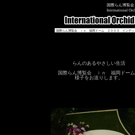
国際らん博覧会
International O
らんのあるやさしい生活
国際らん博覧会 ｉｎ 福岡ドーム
様子をお送りします。