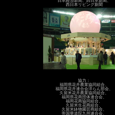
日本経済新聞、西日本新聞、
西日本リビング新聞
協力：
福岡県花卉農業協同組合、
福岡県花卉連合会洋らん部会、
久留米花卉農業協同組合、
福岡県花商団体連合会、
福岡花商協同組合、
久留米生花商組合、
久留米鉢物園芸商組合、
帝国華道院九州連合会、