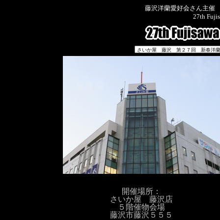
藤沢洋蘭愛好会さん主催
27th Fuji
開催場所：
さいか屋 藤沢店
５階催物会場
藤沢市藤沢５５５